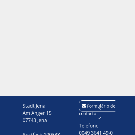
Stadt Jena
Formulário de
Am Anger 15
contacto
07743 Jena
Telefone
0049 3641 49-0
Postfach 100338