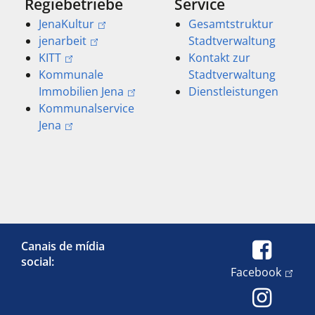
Regiebetriebe
Service
JenaKultur
Gesamtstruktur
jenarbeit
Stadtverwaltung
KITT
Kontakt zur
Kommunale
Stadtverwaltung
Immobilien Jena
Dienstleistungen
Kommunalservice
Jena
Canais de mídia
social:
Facebook