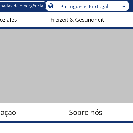
madas de emergência
oziales
Freizeit & Gesundheit
mação
Sobre nós